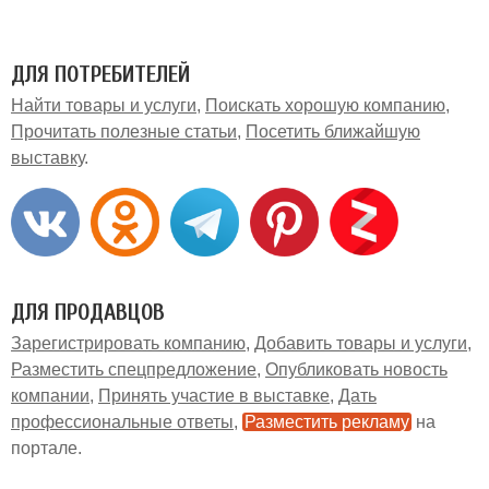
ДЛЯ ПОТРЕБИТЕЛЕЙ
Найти товары и услуги
Поискать хорошую компанию
Прочитать полезные статьи
Посетить ближайшую
выставку
ДЛЯ ПРОДАВЦОВ
Зарегистрировать компанию
Добавить товары и услуги
Разместить спецпредложение
Опубликовать новость
компании
Принять участие в выставке
Дать
профессиональные ответы
Разместить рекламу
на
портале