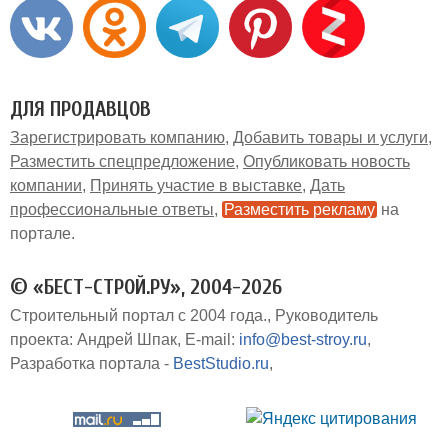
ДЛЯ ПРОДАВЦОВ
Зарегистрировать компанию
Добавить товары и услуги
Разместить спецпредложение
Опубликовать новость
компании
Принять участие в выставке
Дать
профессиональные ответы
Разместить рекламу
на
портале
© «БЕСТ-СТРОЙ.РУ», 2004-2026
Строительный портал с 2004 года.
Руководитель
проекта: Андрей Шпак
E-mail:
info@best-stroy.ru
Разработка портала -
BestStudio.ru